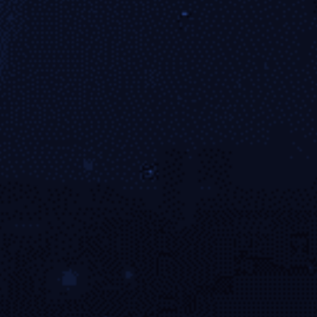
做出的明智
赛中的表现备受关注。随着主教练...
韦洛亚对他
，尤其是他对孤独感的感叹以及阿...
联系我们
快速导航
连市旅顺口区黄河路182号
App下载
关于我们
upport@takenmetal.com
隐私政策
用户协议