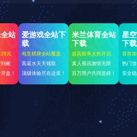
在多场重要比赛中的磨砺。他明白，只有通过不断调整心态，才
进彼此间的理解和默契，为整个团队营造一个良好的氛围。
不仅是个人能力的体现，也是对整个团队的一种精神鼓舞。他相
气方面发挥着举足轻重的作用。在即将结束赛季之际，他频繁地
递积极的信息，以增强大家对胜利的渴望。
任，比如在训练中带头示范，通过自身努力感染其他球员。他认
过这样的方式，他不仅提升了自己的表现，同时也激发了其他队
不开若热热苏斯日复一日的不懈努力和对其他球员无微不至的关