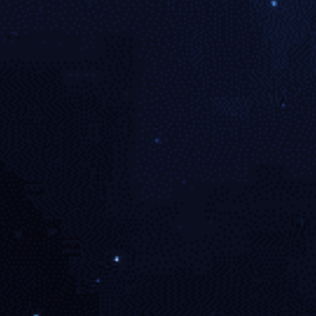
欧文认为斯洛特下课是利物浦
近年来，利物浦足球俱乐部在英超联
2026-06-17
姆巴佩感叹在皇马遭遇孤独阿
姆巴佩在皇马的经历引发了广泛关注
2026-06-22
澳门人威尼斯4399登录入口
澳门人威尼斯4399登录入口是官方网
大
站提供综合娱乐与体育服务，涵盖足
s
球、篮球、电竞等赛事资讯、数据分
析及互动游戏体验。【澳门人威尼斯