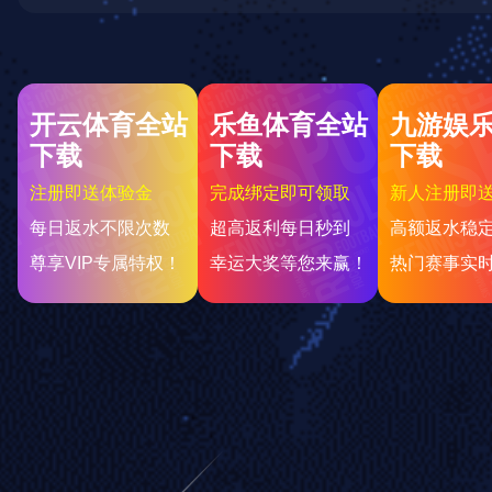
这种心理素质不仅来自于个人经验，更是
经常与队友共享自己的经验，通过交流增
因此，若热热苏斯所展现出的坚定信心，
难，实现夺冠梦想。
2、提升球队士气
作为队内核心，若热热苏斯在提升球队士
展望的看法。他利用每一次机会向大家传
此外，若热热苏斯还会主动承担起更多责
要性，每一个细节都会影响最终结果。通
夺冠目标努力。
士气高涨意味着更多可能性，而这一切离