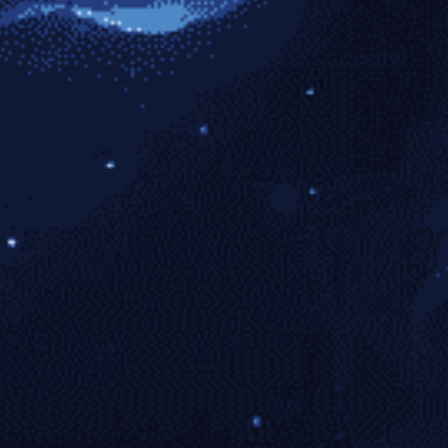
上一篇：
火箭全力追求哈登却遭乌度卡冷遇…
相关推荐文章
名嘴夏普分析湖人防守困境失
在NBA的竞争中，防守能力往往决
2026-07-17
昔日森林狼双子星重聚唐斯与
在NBA的历史长河中，许多球员之
2026-08-04