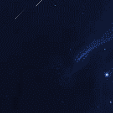
身优势，才能够实现最终目标。
3、技术与战术准备
除了心理状态及士气之外，技术与战术层
高超技艺来应对各种复杂局面。因此，他
与此同时，他还积极参与到战术制定中，
助于其在场上做出迅速决策。此外，对于
总而言之，在这段备战期间，若热热苏斯
技战术执行，可以大大提高拿下冠军的几
4、加强与教练配合
良好的教练与球员之间关系是成功的重要
作，可以最大化地利用每位球员特长，从