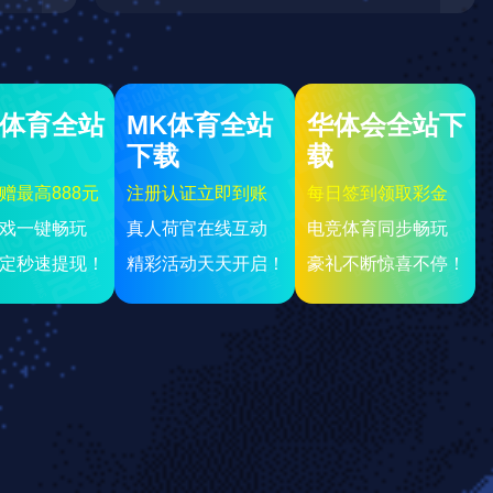
能在高压环境中发挥最佳水平。此外，他也
信，只要全队团结一致，就一定能克服困
与队友进行沟通，分享对于比赛结果及未来
为，每个人都应当意识到自己在团队中的重
员潜能，使得全队更加团结一致，共同朝着
怀。他坚信，只有每位成员都充分发挥出自