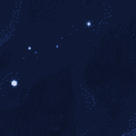
面的准备也是夺冠过程中不可忽视的一环。若热热苏斯深知，在
投入大量时间进行技术训练，以确保自己的竞技状态达到最佳。
与教练团队密切合作，根据不同对手设计针对性的战术安排。这
年轻球员来说，他们可以从若热热苏斯身上学习到很多先进理念
不断提升自己，并帮助整个团队完善技战术体系，为最后两轮比
率。
保障。若热热苏斯非常重视与教练之间沟通，因为他知道这对于
而形成强大的整体实力。