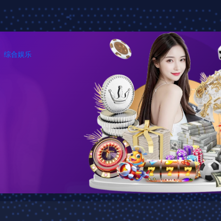
App下载
关于我们
体育热点
录入口
APP与网页版入口｜畅享
，提供全面覆盖足球、篮球、电竞等项目的赛事资讯
场比赛，聚焦热门体育内容， 助您轻松获取赛事
手机App
网页版