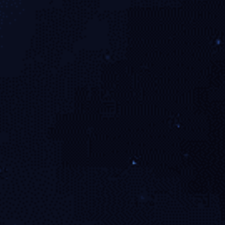
下一篇：
若热热苏斯坚定信心期待球队夺冠