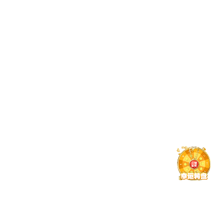
并希望公众能够给予他们理解和支持。
此外，通过妻子的呼吁，可以看出家庭关系在面对困
扰时的重要性。夫妻之间相互扶持，共同面对困难，
不仅增强了两人的感情，也为外界树立了一种榜样。
她的话语既是对丈夫的一种信任，也是对未来美好生
活的一种期许，更加彰显出家庭团结力量的重要性。
4、社会反响与舆论导向
这一事件引发后，各大媒体纷纷对此进行报道，引发
公众对于运动员健康问题以及舆论责任的深思。有不
少网友表达了对蒋圣龙未来发展的担忧，但同时也有
很多人通过留言为他加油打气，希望他能早日康复并
重返赛场。这种正能量反馈恰恰显示出社会对于优秀