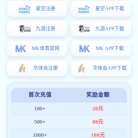
一名备受喜爱的运动员，蒋圣龙的健康状况和职业生
涯发展一直是粉丝们热议的话题。在这个敏感时刻，
他的妻子站出来呼吁大家理性对待谣言，并表示一切
都会好起来。这一事件不仅反映了公众对运动员健康
问题的高度关注，也展示了家庭支持在面对困境时的
重要性。本文将从四个方面对此事件进行阐述，包括
蒋圣龙的职业生涯、病情背景及影响、妻子的呼吁与
态度，以及社会反响与舆论导向。通过这些角度，我
们可以更全面地理解这起事件背后的深层次意义。
1、蒋圣龙的职业生涯
蒋圣龙自出道以来便展现出了非凡的运动天赋，其在
赛场上的表现赢得了众多粉丝的心。他以精湛的技艺
和顽强拼搏的精神，成为了年轻运动员中的佼佼者。