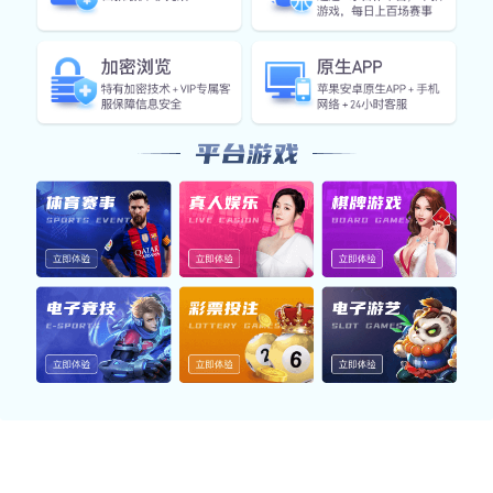
进化与调整，而优秀的教练必须具备灵活应变的能
力。
然而，在多个关键比赛中，斯洛特似乎未能及时调整
自己的战术思路。他固执于某种固定打法，使得球队
无法有效针对对手进行针对性的部署。这种缺乏灵活
性的策略使得球员们感到迷茫，也直接影响了比赛结
果。
因此，对于此类情况，欧文认为管理层不得不做出果
断决策，以确保球队能够尽快找到合适的新任主帅来
带领他们走出困境。只有这样才能提升整体竞争力，
实现逆转局势。
3、球队氛围及士气