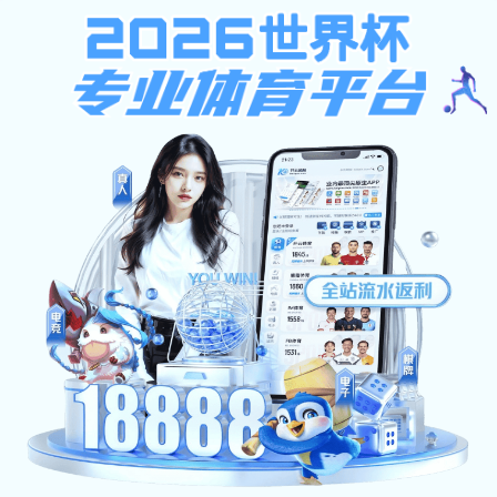
注册入口
澳门人威尼斯4399登录入口
APP与网页版入口｜畅享全球
体育赛事与数据服务
欢迎访问
澳门人威尼斯4399登录入口
，提供全
面覆盖足球、篮球、电竞等项目的赛事资讯与数
据内容， 支持
APP下载
与
网页使用
，每日同步
更新千场比赛，聚焦热门体育内容， 助您轻松
获取赛事动态，掌握比赛节奏。